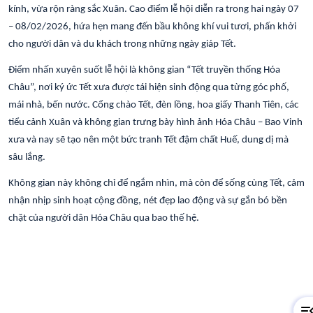
kính, vừa rộn ràng sắc Xuân. Cao điểm lễ hội diễn ra trong hai ngày 07
– 08/02/2026, hứa hẹn mang đến bầu không khí vui tươi, phấn khởi
cho người dân và du khách trong những ngày giáp Tết.
Điểm nhấn xuyên suốt lễ hội là không gian “Tết truyền thống Hóa
Châu”, nơi ký ức Tết xưa được tái hiện sinh động qua từng góc phố,
mái nhà, bến nước. Cổng chào Tết, đèn lồng, hoa giấy Thanh Tiên, các
tiểu cảnh Xuân và không gian trưng bày hình ảnh Hóa Châu – Bao Vinh
xưa và nay sẽ tạo nên một bức tranh Tết đậm chất Huế, dung dị mà
sâu lắng.
Không gian này không chỉ để ngắm nhìn, mà còn để sống cùng Tết, cảm
nhận nhịp sinh hoạt cộng đồng, nét đẹp lao động và sự gắn bó bền
chặt của người dân Hóa Châu qua bao thế hệ.