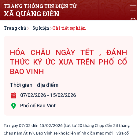
TRANG THÔNG TIN ĐIỆN TỬ
XÃ QUẢNG ĐIỀN
Trang chủ
Sự kiện
Chi tiết sự kiện
HÓA CHÂU NGÀY TẾT , ĐÁNH
THỨC KÝ ỨC XƯA TRÊN PHỐ CỔ
BAO VINH
Thời gian - địa điểm
07/02/2026
-
15/02/2026
Phố cổ Bao Vinh
Từ ngày 07/02 đến 15/02/2026 (tức từ 20 tháng Chạp đến 28 tháng
Chạp năm Ất Tỵ), Bao Vinh sẽ khoác lên mình diện mạo mới – vừa cổ