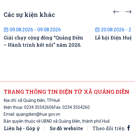
Các sự kiện khác
Sự kiện sắp diễn ra
Sự kiện s
09.08.2026 - 09.08.2026
20.08.2026 - 22
Giải chạy cộng đồng “Quảng Điền
Lễ hội Điện Huệ
– Hành trình kết nối” năm 2026.
TRANG THÔNG TIN ĐIỆN TỬ XÃ QUẢNG ĐIỀN
Địa chỉ: xã Quảng Điền, TP.Huế
Điện thoại:
0234.3554260
6
Fax: 0234.3554260
Email:
quangdien@hue.gov.vn
Bản quyền thuộc về UBND xã Quảng Điền, thành phố Huế.
Liên hệ - Góp ý
Sơ đồ website
Theo dõi trên