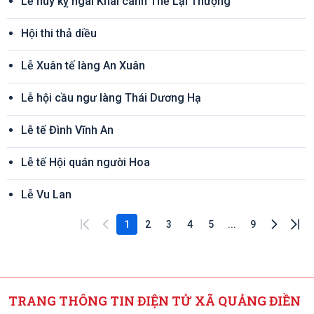
Lễ húy kỵ ngài Khai canh Thế Lại Thượng
Hội thi thả diều
Lễ Xuân tế làng An Xuân
Lễ hội cầu ngư làng Thái Dương Hạ
Lễ tế Đình Vĩnh An
Lễ tế Hội quán người Hoa
Lễ Vu Lan
1
2
3
4
5
...
9
TRANG THÔNG TIN ĐIỆN TỬ XÃ QUẢNG ĐIỀN