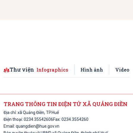
Thư viện
Infographics
Hình ảnh
Video
TRANG THÔNG TIN ĐIỆN TỬ XÃ QUẢNG ĐIỀN
Địa chỉ: xã Quảng Điền, TP.Huế
Điện thoại:
0234.3554260
6
Fax: 0234.3554260
Email:
quangdien@hue.gov.vn