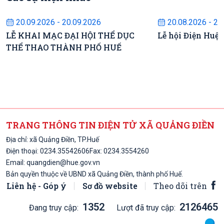
Sự kiện sắp diễn ra
Sự kiện s
20.09.2026 - 20.09.2026
20.08.2026 - 22
LỄ KHAI MẠC ĐẠI HỘI THỂ DỤC
Lễ hội Điện Huệ
THỂ THAO THÀNH PHỐ HUẾ
TRANG THÔNG TIN ĐIỆN TỬ XÃ QUẢNG ĐIỀN
Địa chỉ: xã Quảng Điền, TP.Huế
Điện thoại:
0234.3554260
6
Fax: 0234.3554260
Email:
quangdien@hue.gov.vn
Bản quyền thuộc về UBND xã Quảng Điền, thành phố Huế.
Liên hệ - Góp ý
Sơ đồ website
Theo dõi trên
1352
2126465
Đang truy cập:
Lượt đã truy cập: