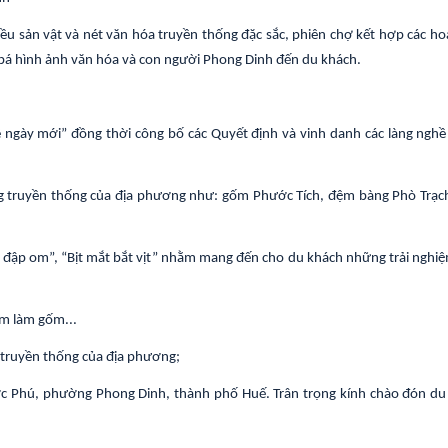
ều sản vật và nét văn hóa truyền thống đặc sắc, phiên chợ kết hợp các ho
ng bá hình ảnh văn hóa và con người Phong Dinh đến du khách.
 ngày mới” đồng thời công bố các Quyết định và vinh danh các làng nghề
g truyền thống của địa phương như: gốm Phước Tích, đệm bàng Phò Trạch,
ắt đập om”, “Bịt mắt bắt vịt” nhằm mang đến cho du khách những trải nghiệ
ệm làm gốm...
 truyền thống của địa phương;
ớc Phú, phường Phong Dinh, thành phố Huế. Trân trọng kính chào đón du