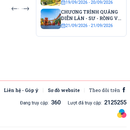
đầu tiên tại Cố đô
19/09/2026 - 20/09/2026
CHƯƠNG TRÌNH QUẢNG
 ra
Sự kiện sắp diễn ra
DIỄN LÂN - SƯ - RỒNG VÀ
RƯỚC ĐÈN TRUNG THU
30.08.2026 - 01.09.2026
21/09/2026 - 21/09/2026
HUẾ WONDERVERSE FEST 2026 - Với
chủ đề "City Awakening – Đánh thức
Di sản"
Liên hệ - Góp ý
Sơ đồ website
Theo dõi trên
360
2125255
Đang truy cập:
Lượt đã truy cập: