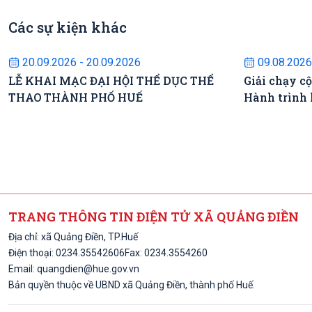
Các sự kiện khác
Sự kiện sắp diễn ra
S
20.09.2026 - 20.09.2026
09.08.2026
LỄ KHAI MẠC ĐẠI HỘI THỂ DỤC THỂ
Giải chạy c
THAO THÀNH PHỐ HUẾ
Hành trình 
TRANG THÔNG TIN ĐIỆN TỬ XÃ QUẢNG ĐIỀN
Địa chỉ: xã Quảng Điền, TP.Huế
Điện thoại:
0234.3554260
6
Fax: 0234.3554260
Email:
quangdien@hue.gov.vn
Bản quyền thuộc về UBND xã Quảng Điền, thành phố Huế.