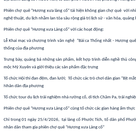
Phiên chợ quê “Hương xưa làng cổ” tái hiện không gian chợ quê với nhi
nghệ thuật, du lịch nhằm lan tỏa sâu rộng giá trị lịch sử - văn hóa, quả
Phiên chợ quê “Hương xưa Làng cổ” với các hoạt động:
Lễ Khai mạc và chương trình văn nghệ “Bài ca Thống nhất - Hương quê
thống của địa phương
Trưng bày, quảng bá những sản phẩm, kết hợp trình diễn nghề thủ côn
mộc Mỹ Xuyên và giới thiệu các sản phẩm đặc trưng
Tổ chức Hội thi đan đệm, đan lưới; Tổ chức các trò chơi dân gian “Bịt m
Nhân dân địa phương
Tổ chức tour du lịch trải nghiệm nhà rường cổ, di tích Chăm Pa, trải nghi
Phiên chợ quê “Hương xưa Làng cổ” cũng tổ chức các gian hàng ẩm thực
Chỉ trong 01 ngày 25/4/2026, tại làng cổ Phước Tích, tổ dân phố Phư
nhân dân tham gia phiên chợ quê “Hương xưa Làng cổ”