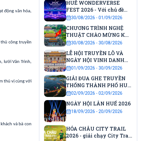
HUẾ WONDERVERSE
FEST 2026 - Với chủ đề
ạt động văn hóa,
"City Awakening – Đánh
30/08/2026 - 01/09/2026
thức Di sản"
CHƯƠNG TRÌNH NGHỆ
THUẬT CHÀO MỪNG KỶ
NIỆM 81 NĂM CÁCH
 thủ công truyền
30/08/2026 - 30/08/2026
MẠNG THÁNG 8 THÀNH
LỄ HỘI TRUYỀN LÔ VÀ
CÔNG VÀ QUỐC KHÁNH
NGÀY HỘI VINH DANH
NƯỚC CNXHCN VIỆT
 lưới Vân Trình,
HỌC SINH DANH DỰ
01/09/2026 - 30/09/2026
NAM
GIẢI ĐUA GHE TRUYỀN
m thú vị cùng với
THỐNG THÀNH PHỐ HUẾ
LẦN THỨ 37 NĂM 2026
02/09/2026 - 02/09/2026
NGÀY HỘI LÂN HUẾ 2026
18/09/2026 - 20/09/2026
 khách và bà con
HÓA CHÂU CITY TRAIL
2026 - giải chạy City Trail