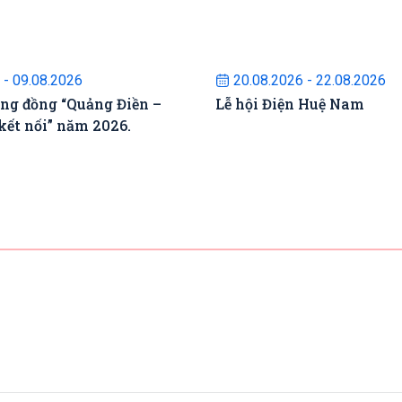
ự kiện sắp diễn ra
Sự kiện sắp diễn
 - 09.08.2026
20.08.2026 - 22.08.2026
ộng đồng “Quảng Điền –
Lễ hội Điện Huệ Nam
kết nối” năm 2026.