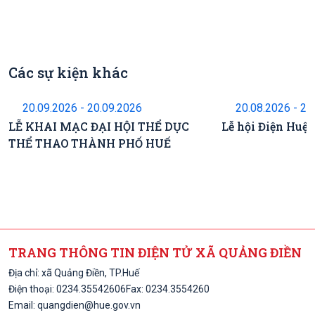
Các sự kiện khác
Sự kiện sắp diễn ra
Sự kiện s
20.09.2026 - 20.09.2026
20.08.2026 - 22
LỄ KHAI MẠC ĐẠI HỘI THỂ DỤC
Lễ hội Điện Huệ
THỂ THAO THÀNH PHỐ HUẾ
TRANG THÔNG TIN ĐIỆN TỬ XÃ QUẢNG ĐIỀN
Địa chỉ: xã Quảng Điền, TP.Huế
Điện thoại:
0234.3554260
6
Fax: 0234.3554260
Email:
quangdien@hue.gov.vn