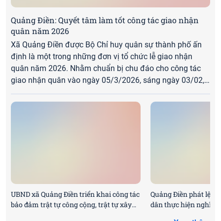
Quảng Điền: Quyết tâm làm tốt công tác giao nhận
quân năm 2026
Xã Quảng Điền được Bộ Chỉ huy quân sự thành phố ấn
định là một trong những đơn vị tổ chức lễ giao nhận
quân năm 2026. ​Nhằm chuẩn bị chu đáo cho công tác
giao nhận quân vào ngày 05/3/2026, sáng ngày 03/02,
lãnh đạo Ban Chỉ huy Khu vực phòng thủ - Khu vực 1
Hương Trà phối hợp với lãnh đạo xã Quảng Điền đã tổ
chức đoàn kiểm tra thực tế tại địa điểm dự kiến tổ chức
lễ giao nhận quân trên địa bàn xã Quảng Điền.
UBND xã Quảng Điền triển khai công tác
Quảng Điền phát lệnh
bảo đảm trật tự công cộng, trật tự xây
dân thực hiện nghĩa 
dựng và an toàn giao thông năm 2026
an nhân dân năm 20