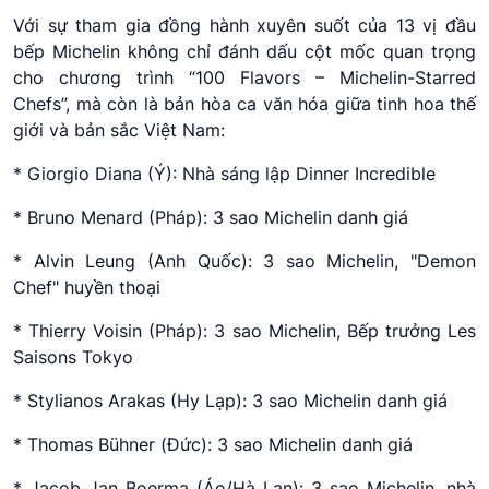
Với sự tham gia đồng hành xuyên suốt của 13 vị đầu
bếp Michelin không chỉ đánh dấu cột mốc quan trọng
cho chương trình “100 Flavors – Michelin-Starred
Chefs”, mà còn là bản hòa ca văn hóa giữa tinh hoa thế
giới và bản sắc Việt Nam:
* Giorgio Diana (Ý): Nhà sáng lập Dinner Incredible
* Bruno Menard (Pháp): 3 sao Michelin danh giá
* Alvin Leung (Anh Quốc): 3 sao Michelin, "Demon
Chef" huyền thoại
* Thierry Voisin (Pháp): 3 sao Michelin, Bếp trưởng Les
Saisons Tokyo
* Stylianos Arakas (Hy Lạp): 3 sao Michelin danh giá
* Thomas Bühner (Đức): 3 sao Michelin danh giá
* Jacob Jan Boerma (Áo/Hà Lan): 3 sao Michelin, nhà