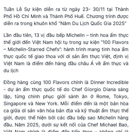
Tuần Lễ Sự kiện diễn ra từ ngày 23- 30/11 tại Thành
Phố Hồ Chí Minh và Thành Phố Huế. Chương trình được
diễn ra trong khuôn khổ “Năm Du Lịch Quốc Gia 2025”
Lần đầu tiên, 13 vị đầu bếp Michelin – tinh hoa ẩm thực
thế giới đến Việt Nam hội tụ trong sự kiện “100 Flavors
– Michelin-Starred Chefs”: hành trình mang tinh hoa ẩm
thực quốc tế giao thoa với di sản ẩm thực Việt, định vị
Việt Nam là điểm đến hàng
đầu châu Á về ẩm thực và
du lịch
Đồng hàng cùng 100 Flavors chính là Dinner Incredible
- dự án ẩm thực quốc tế do Chef Giorgio Diana sáng
lập, từng chinh phục giới sành ăn ở Rome, Tokyo,
Singapore và New York. Mỗi điểm đến là một bản hòa
ca giữa di sản văn hóa bản địa và kỹ thuật ẩm thực thế
giới, được thể hiện bởi các đầu bếp sao Michelin hàng
đầu. Năm 2025, dưới sự kết nối của Chef Michael Bao,
Việt Nam chính là điểm đến tiếp theo – không chỉ là